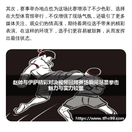
其次，赛事举办地点也为这场比赛增添了不少色彩。选择
在大型体育馆举行，不仅增强了现场气氛，还吸引了更多
媒体关注。观众们热情高涨，期待着两位选手带来的精彩
表演。在这样的环境下，选手们更容易被鼓舞，从而发挥
出最佳状态。