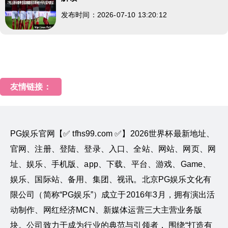
发布时间：2026-07-10 13:20:12
友情链接：
PG娱乐官网【✅ tfhs99.com ✅】2026世界杯最新地址、
官网、注册、登陆、登录、入口、全站、网站、网页、网
址、娱乐、手机版、app、下载、平台、游戏、Game、
娱乐、国际站、备用、集团、视讯。北京PG娱乐文化有
限公司（简称“PG娱乐”）成立于2016年3月，拥有演出活
动制作、网红经济MCN、新媒体运营三大主营业务版
块。公司致力于成为行业的典范与引领者， 围绕“打造有