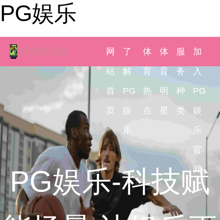
PG娱乐
网
了
体
体
服
加
站
解
育
育
务
入
首
PG
热
明
种
PG
页
娱
点
星
类
娱
乐
乐
官
网
PG娱乐-科技赋