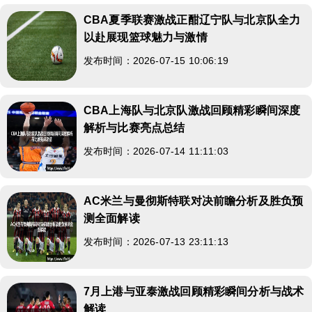
CBA夏季联赛激战正酣辽宁队与北京队全力
以赴展现篮球魅力与激情
发布时间：2026-07-15 10:06:19
CBA上海队与北京队激战回顾精彩瞬间深度
解析与比赛亮点总结
发布时间：2026-07-14 11:11:03
AC米兰与曼彻斯特联对决前瞻分析及胜负预
测全面解读
发布时间：2026-07-13 23:11:13
7月上港与亚泰激战回顾精彩瞬间分析与战术
解读