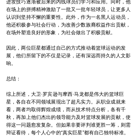
进攻技巧逐渐被后来的内线球员们学习和应用。同时，他
在场上的拼搏精神激励了一批又一批年轻球员，让更多人
认识到坚持不懈的重要性。此外，作为一名黑人运动员，
他还积极参与社会行动，为改善少数族裔权益作出贡献，
在场外塑造良好的形象，为社会做出了积极贡献。
因此，两位巨星都通过自己的方式推动着篮球运动的发
展，他们所留下的不仅是记录，还有深远而持久的人文影
响。
总结：
综上所述，大卫·罗宾逊与摩西·马龙都是伟大的篮球巨
星，各自在不同领域展现出了超凡实力。从职业成就来
看，两者均取得辉煌成绩，而从技术特点分析，各有千
秋，再加上他们杰出的领导能力及对篮球发展的贡献，使
得这一问题愈发复杂。但如果非要评判谁更胜一筹，则需
辩证看待，每个人心中的“真实巨星”都有自己独特标准。