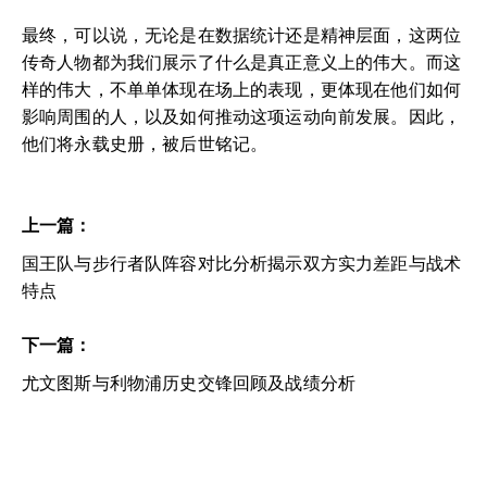
最终，可以说，无论是在数据统计还是精神层面，这两位
传奇人物都为我们展示了什么是真正意义上的伟大。而这
样的伟大，不单单体现在场上的表现，更体现在他们如何
影响周围的人，以及如何推动这项运动向前发展。因此，
他们将永载史册，被后世铭记。
上一篇：
国王队与步行者队阵容对比分析揭示双方实力差距与战术
特点
下一篇：
尤文图斯与利物浦历史交锋回顾及战绩分析