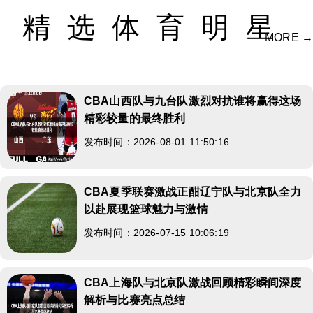
精选体育明星
MORE →
CBA山西队与九台队激烈对抗谁将赢得这场
精彩较量的最终胜利
发布时间：2026-08-01 11:50:16
CBA夏季联赛激战正酣辽宁队与北京队全力
以赴展现篮球魅力与激情
发布时间：2026-07-15 10:06:19
CBA上海队与北京队激战回顾精彩瞬间深度
解析与比赛亮点总结