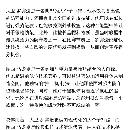
大卫·罗宾逊是一名典型的大个子中锋，他不仅具备出色
的防守能力，还拥有非常全面的进攻技能。他可以在低位
进行强势进攻，也能够拉到外线投篮，这种全能型中锋让
对手很难防范。此外，他擅长盖帽和抢断，是当时联盟中
最具统治力的防守者之一。在比赛节奏上，罗宾逊能够快
速转换，将自己的速度优势发挥到极致，从而创造更多得
分机会。
摩西·马龙则是一名更加注重力量与技巧结合的大前锋。
他以精湛的低位技术著称，可以通过巧妙地运用身体来制
造空间。他独特的“推土机”打法，让他即使面对强力防守
也能稳稳得分。同时，他对于篮板球有着近乎疯狂的追
求，无论是在进攻端还是防守端，总能用拼劲争抢每一个
篮板，这一特质使他成为球队不可或缺的一环。
总体而言，大卫·罗宾逊更偏向现代化的大个子打法，而
摩西·马龙则是经典低位技术流派代表。两人在技术风格