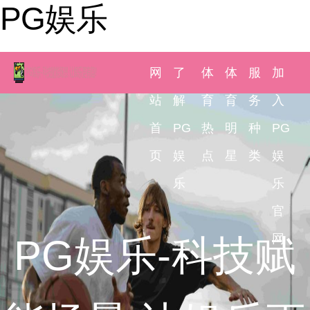
PG娱乐
网
了
体
体
服
加
站
解
育
育
务
入
首
PG
热
明
种
PG
页
娱
点
星
类
娱
乐
乐
官
网
PG娱乐-科技赋