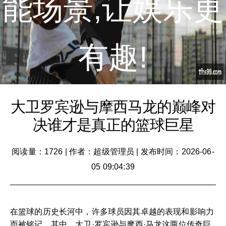
能场景,让娱乐更
有趣!
大卫罗宾逊与摩西马龙的巅峰对
决谁才是真正的篮球巨星
阅读量：1726
|
作者：超级管理员
|
发布时间：2026-06-
05 09:04:39
在篮球的历史长河中，许多球员因其卓越的表现和影响力
而被铭记。其中，大卫·罗宾逊与摩西·马龙这两位传奇巨