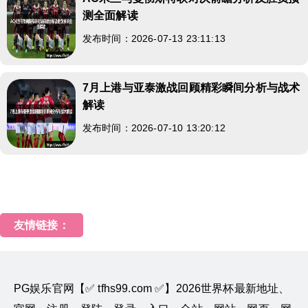
测全面解读
发布时间：2026-07-13 23:11:13
7月上港与亚泰激战回顾精彩瞬间分析与战术
解读
发布时间：2026-07-10 13:20:12
友情链接：
PG娱乐官网【✅ tfhs99.com ✅】2026世界杯最新地址、