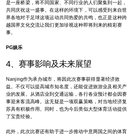
是一座桥梁，将不同国家、不同行业的人们聚集到一起，
共同庆祝这一盛事。在这样的环境下，可以感受到来自世
界各地对于足球这项运动共同热爱的共鸣，也正是这种跨
越国界文化交流让我们更加珍视这种即将到来的精彩赛
事。
PG娱乐
4、赛事影响及未来展望
Nanjing作为承办城市，将因此次赛事获得显著经济效
益。不仅可以提高城市知名度，还能促进旅游业及相关产
业的发展。从酒店业到交通运输，各行各业预计都会因赛
事迎来客流高峰。这无疑是一项双赢策略，对当地经济复
苏具有积极作用。同时，也为今后类似大型体育活动提供
了宝贵经验。
此外，此次比赛还有助于进一步推动中意两国之间的体育