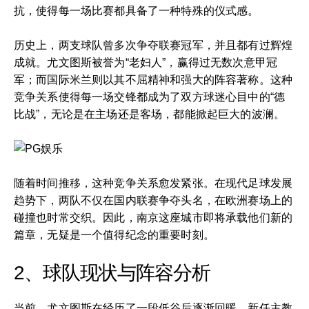
抗，使得每一场比赛都具备了一种特殊的仪式感。
历史上，两支球队曾多次争夺联赛冠军，并且都有过辉煌
成就。尤文图斯被誉为“老妇人”，赢得过无数次意甲冠
军；而国际米兰则以其不屈精神和强大的阵容著称。这种
竞争关系使得每一场交锋都成为了双方球迷心目中的“德
比战”，无论是在主场还是客场，都能掀起巨大的波澜。
随着时间推移，这种竞争关系愈发紧张。在现代足球发展
趋势下，两队不仅在国内联赛争夺头名，在欧洲赛场上的
碰撞也时常交织。因此，南京这座城市即将承载他们新的
篇章，无疑是一个值得纪念的重要时刻。
2、球队现状与阵容分析
当前，尤文图斯在经历了一段低谷后逐渐回暖。新任主教