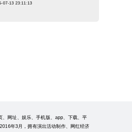
7-13 23:11:13
、网页、网址、娱乐、手机版、app、下载、平
2016年3月，拥有演出活动制作、网红经济