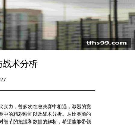
与战术分析
:27
尖实力，曾多次在总决赛中相遇，激烈的竞
赛中的精彩瞬间以及战术分析。从比赛前的
对细节的把握和数据的解析，希望能够带领