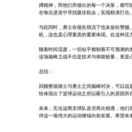
搏精神，而他们所做出的每一个决策，都可
在每次进攻中寻找最佳机会，实现精准打击
与此同时，勇士在领先情况下也未放松警惕
机，这也是心理素质的重要体现。在这种压
随着时间流逝，一切似乎都朝着不可预测的
这场巅峰之战不仅是技术与体能较量，更是
总结：
回顾整场骑士与勇士之间巅峰对决，可以说
恰体现出了篮球运动之所以吸引人的原因所
未来，无论这两支球队是否再次相遇，他们
伴这一项伟大的运动继续向前发展。希望未