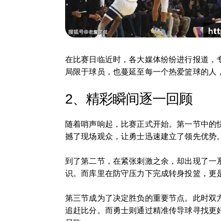
在比赛日临近时，各大媒体纷纷进行报道，
局限于球员，也蔓延至每一个热爱篮球的人
2、精彩瞬间逐一回顾
随着哨声响起，比赛正式开始。第一节中的
撼了现场观众，让勇士迅速建立了领先优势
到了第二节，在紧张刺激之余，却出现了一
识。而库里在防守压力下完成转身投篮，更
第三节成为了决定胜负的重要节点。此时双
追赶比分。而勇士则通过精准传导球寻找更