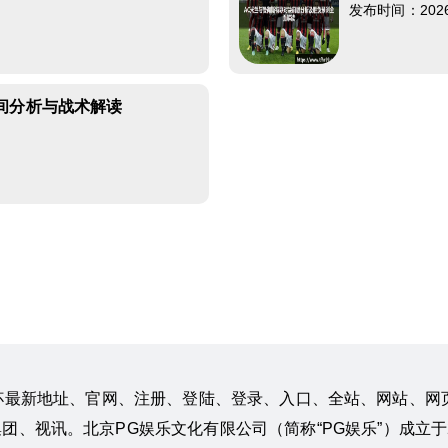
发布时间：2026-0
间分析与战术解读
2026世界杯最新地址、官网、注册、登陆、登录、入口、全站、网站
团、视讯。北京PG娱乐文化有限公司（简称“PG娱乐”）成立于