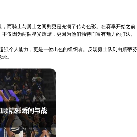
量，而骑士与勇士之间则更是充满了传奇色彩。在赛季开始之前
，不仅因为两队星光熠熠，更因为他们独特而富有魅力的打法。
备超强个人能力，更是一位出色的组织者。反观勇士队则由斯蒂芬
悬念。