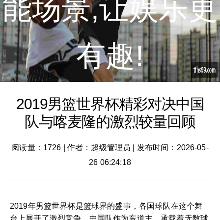
能场景,让娱乐更
有趣!
2019男篮世界杯精彩对决中国
队与喀麦隆的激烈较量回顾
阅读量：1726
|
作者：超级管理员
|
发布时间：2026-05-
26 06:24:18
2019年男篮世界杯是篮球界的盛事，各国球队在这个舞
台上展开了激烈竞争。中国队作为东道主，承载着无数球