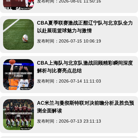
发布时间：2026-08-01 11:50:16
CBA夏季联赛激战正酣辽宁队与北京队全力
以赴展现篮球魅力与激情
发布时间：2026-07-15 10:06:19
CBA上海队与北京队激战回顾精彩瞬间深度
解析与比赛亮点总结
发布时间：2026-07-14 11:11:03
AC米兰与曼彻斯特联对决前瞻分析及胜负预
测全面解读
发布时间：2026-07-13 23:11:13