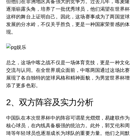
但他们在非洲地区具备强大的竞争力。过去几年，喀麦隆
逐渐崭露头角，培养了一批优秀球员，他们渴望在世界杯
这样的舞台上证明自己。因此，这场赛事成为了两国篮球
发展的分水岭，不仅关乎胜负，更是一种国家荣誉感的体
现。
总之，这场中喀之战不仅是一场体育竞技，更是一种文化
交流与认同。在全世界观众面前，中喀两国通过这场比赛
展现了各自独特的篮球风格和精神面貌，为男篮世界杯增
添了更多色彩。
2、双方阵容及实力分析
中国队在本次世界杯中的阵容可谓星光熠熠，易建联作为
核心球员，在内线具备极强的统治力。此外，郭艾伦和周
琦等年轻球员也逐渐成长为球队的重要力量。他们之间默