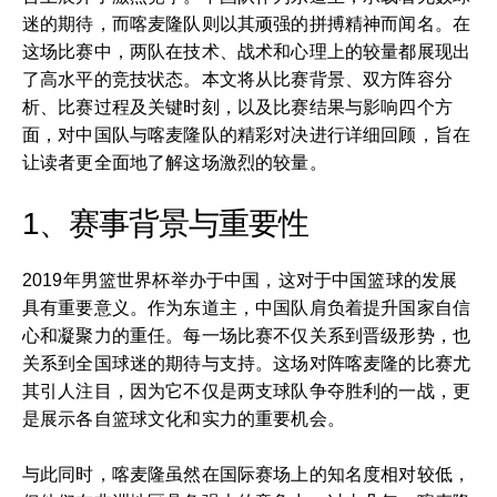
迷的期待，而喀麦隆队则以其顽强的拼搏精神而闻名。在
这场比赛中，两队在技术、战术和心理上的较量都展现出
了高水平的竞技状态。本文将从比赛背景、双方阵容分
析、比赛过程及关键时刻，以及比赛结果与影响四个方
面，对中国队与喀麦隆队的精彩对决进行详细回顾，旨在
让读者更全面地了解这场激烈的较量。
1、赛事背景与重要性
2019年男篮世界杯举办于中国，这对于中国篮球的发展
具有重要意义。作为东道主，中国队肩负着提升国家自信
心和凝聚力的重任。每一场比赛不仅关系到晋级形势，也
关系到全国球迷的期待与支持。这场对阵喀麦隆的比赛尤
其引人注目，因为它不仅是两支球队争夺胜利的一战，更
是展示各自篮球文化和实力的重要机会。
与此同时，喀麦隆虽然在国际赛场上的知名度相对较低，