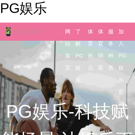
PG娱乐
网
了
体
体
服
加
站
解
育
育
务
入
首
PG
热
明
种
PG
页
娱
点
星
类
娱
乐
乐
官
网
PG娱乐-科技赋