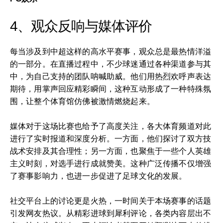
4、观众反响与媒体评价
每当涉及到中超这样的高水平赛事，观众总是最热情洋溢
的一部分。在直播过程中，不少球迷通过各种渠道参与其
中，为自己支持的团队呐喊助威。他们用热烈欢呼声表达
期待，用掌声回应精彩瞬间，这种互动形成了一种特殊氛
围，让整个体育馆仿佛被激情燃烧起来。
媒体对于这场比赛也给予了高度关注，各大体育频道对此
进行了实时报道和深度分析。一方面，他们探讨了双方技
战术安排及其合理性；另一方面，也聚焦于一些个人英雄
主义时刻，对选手进行成就赞美。这种广泛传播不仅增强
了赛事影响力，也进一步促进了足球文化的发展。
社交平台上的讨论更是火热，一时间关于本场赛事的话题
引发网友热议。从精彩进球到犀利评论，各类内容层出不