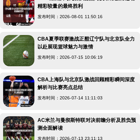
精彩较量的最终胜利
发布时间：2026-08-01 11:50:16
CBA夏季联赛激战正酣辽宁队与北京队全力
以赴展现篮球魅力与激情
发布时间：2026-07-15 10:06:19
CBA上海队与北京队激战回顾精彩瞬间深度
解析与比赛亮点总结
发布时间：2026-07-14 11:11:03
AC米兰与曼彻斯特联对决前瞻分析及胜负预
测全面解读
发布时间：2026-07-13 23:11:13