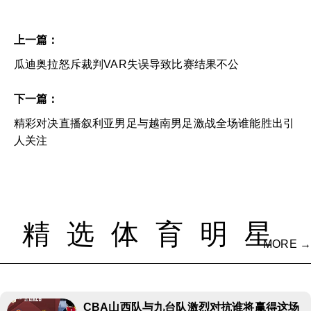
上一篇：
瓜迪奥拉怒斥裁判VAR失误导致比赛结果不公
下一篇：
精彩对决直播叙利亚男足与越南男足激战全场谁能胜出引
人关注
精选体育明星
MORE →
CBA山西队与九台队激烈对抗谁将赢得这场