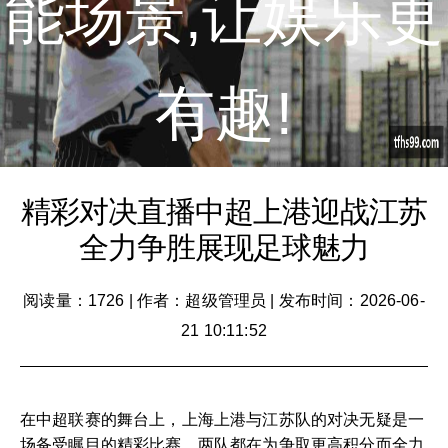
能场景,让娱乐更
有趣!
精彩对决直播中超上港迎战江苏
全力争胜展现足球魅力
阅读量：1726
|
作者：超级管理员
|
发布时间：2026-06-
21 10:11:52
在中超联赛的舞台上，上海上港与江苏队的对决无疑是一
场备受瞩目的精彩比赛。两队都在为争取更高积分而全力