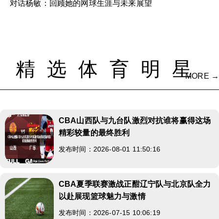
对话杨敏：回顾她的网球生涯与未来展望
精选体育明星
MORE →
CBA山西队与九台队激烈对抗谁将赢得这场
精彩较量的最终胜利
发布时间：2026-08-01 11:50:16
CBA夏季联赛激战正酣辽宁队与北京队全力
以赴展现篮球魅力与激情
发布时间：2026-07-15 10:06:19