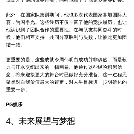
此外，在国家队集训期间，他也多次代表国家参加国际大
赛，为国争光。这些经历不仅丰富了他的竞技履历，也让
他认识到了团队合作的重要性。在与队友共同奋斗的时
候，他们相互支持，共同分享胜利与失败，让彼此更加团
结一致。
更重要的是，这些成就令周伟明白成功并非偶然，而是毅
力与汗水交织出来的一幅画卷。他通过这些经验积累信
念，将来迎接更大的舞台时已做好充分准备。这一过程无
疑是对自我价值最大的肯定，对人生目标进一步明确化的
重要一步。
PG娱乐
4、未来展望与梦想