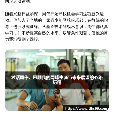
网球这项运动。
随着兴趣日益加深，周伟开始寻找机会学习这项新兴运
动。他加入了当地的一家青少年网球俱乐部，在教练的指
导下进行系统训练。从基础技术到战术意识，周伟都认真
学习，并不断提高自己的水平。尽管条件艰苦，但他的努
力逐渐得到了回报。