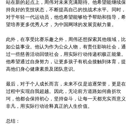
站在新的起点上，周伟对未来充满期待。他希望能继续保
持良好的竞技状态，不断提高自己的技战术水平。同时，
对于年轻一代运动员，他也希望能够给予帮助和指导，希
望培养更多优秀人才，为中国网球的发展贡献力量。
此外，在享受比赛乐趣之外，周伟还想探索其他领域，比
如公益事业。他认为作为公众人物，有责任影响社会，通
过一些慈善活动回馈社会，用实际行动传递积极正能量。
他希望通过自身努力，让更多孩子有机会接触到体育，提
高他们身心健康素质及团队意识。
最后，对于个人成长而言，未来不仅是追逐荣誉，更是在
过程中实现自我超越。因此，无论前方道路如何曲折坎
坷，他都会保持初心，坚持奋斗，让每一天都充实而意义
非凡，用实际行动诠释真正的人生价值。
总结：