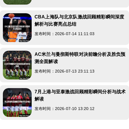
CBA上海队与北京队激战回顾精彩瞬间深度
解析与比赛亮点总结
发布时间：2026-07-14 11:11:03
AC米兰与曼彻斯特联对决前瞻分析及胜负预
测全面解读
发布时间：2026-07-13 23:11:13
7月上港与亚泰激战回顾精彩瞬间分析与战术
解读
发布时间：2026-07-10 13:20:12