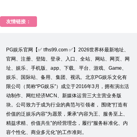
友情链接：
PG娱乐官网【✅ tfhs99.com ✅】2026世界杯最新地址、
官网、注册、登陆、登录、入口、全站、网站、网页、网
址、娱乐、手机版、app、下载、平台、游戏、Game、
娱乐、国际站、备用、集团、视讯。北京PG娱乐文化有
限公司（简称“PG娱乐”）成立于2016年3月，拥有演出活
动制作、网红经济MCN、新媒体运营三大主营业务版
块。公司致力于成为行业的典范与引领者， 围绕“打造有
价值的泛娱乐内容”为愿景，秉承“内容为王、服务至上、
精益求精、价值共生”的经营理念，履行“服务标准化、内
容个性化、商业多元化”的工作准则。