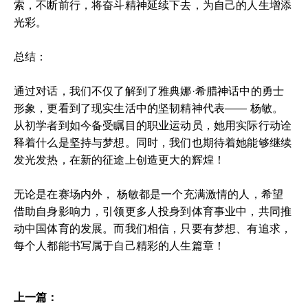
索，不断前行，将奋斗精神延续下去，为自己的人生增添
光彩。
总结：
通过对话，我们不仅了解到了雅典娜·希腊神话中的勇士
形象，更看到了现实生活中的坚韧精神代表—— 杨敏。
从初学者到如今备受瞩目的职业运动员，她用实际行动诠
释着什么是坚持与梦想。同时，我们也期待着她能够继续
发光发热，在新的征途上创造更大的辉煌！
无论是在赛场内外， 杨敏都是一个充满激情的人，希望
借助自身影响力，引领更多人投身到体育事业中，共同推
动中国体育的发展。而我们相信，只要有梦想、有追求，
每个人都能书写属于自己精彩的人生篇章！
上一篇：