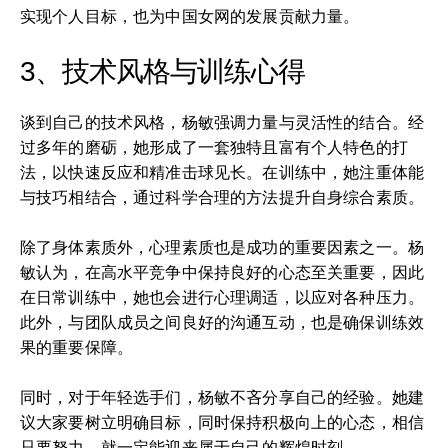
实现个人目标，也为中国女网的发展贡献力量。
3、技术风格与训练心得
谈到自己的技术风格，杨敏强调力量与灵活性的结合。经
过多年的磨砺，她形成了一套独特且富有个人特色的打
法，以快速反应和精准击球见长。在训练中，她注重体能
与技巧相结合，通过科学合理的方法提升自身综合素质。
除了身体素质外，心理素质也是成功的重要因素之一。杨
敏认为，在高水平竞争中保持良好的心态至关重要，因此
在日常训练中，她也会进行心理调适，以应对各种压力。
此外，与团队成员之间良好的沟通互动，也是确保训练效
果的重要保障。
同时，对于年轻选手们，杨敏不吝分享自己的经验。她建
议大家要树立明确目标，同时保持积极向上的心态，相信
只要努力，就一定能迎来属于自己的辉煌时刻。