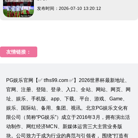
发布时间：2026-07-10 13:20:12
友情链接：
PG娱乐官网【✅ tfhs99.com ✅】2026世界杯最新地址、
官网、注册、登陆、登录、入口、全站、网站、网页、网
址、娱乐、手机版、app、下载、平台、游戏、Game、
娱乐、国际站、备用、集团、视讯。北京PG娱乐文化有
限公司（简称“PG娱乐”）成立于2016年3月，拥有演出活
动制作、网红经济MCN、新媒体运营三大主营业务版
块。公司致力于成为行业的典范与引领者， 围绕“打造有