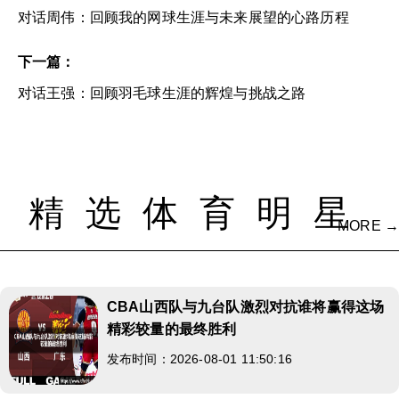
对话周伟：回顾我的网球生涯与未来展望的心路历程
下一篇：
对话王强：回顾羽毛球生涯的辉煌与挑战之路
精选体育明星
MORE →
CBA山西队与九台队激烈对抗谁将赢得这场
精彩较量的最终胜利
发布时间：2026-08-01 11:50:16