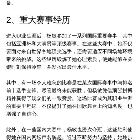
备。
2、重大赛事经历
进入职业生涯后，杨敏参加了一系列国际重要赛事，其中
包括亚洲杯和大满贯等顶级赛事。在这些大赛中，她不仅
要面对来自世界各地顶尖选手，还需要适应不同场地环境
带来的挑战。这些经历锻炼了她心理素质，使她能够在关
键时刻保持冷静，并发挥出最佳水平。
其中，有一场令人难忘的比赛是在某次国际赛事中与排名
前十选手交锋。尽管最终未能获胜，但杨敏凭借顽强拼搏
精神赢得了观众们的一致赞赏。这场比赛成为其职业生涯
的重要里程碑，不仅提升了她在国际舞台上的知名度，也
增强了自信心。
此外，在一些国内大赛中，杨敏也屡次夺冠，这些胜利使
得她在国内网坛声名鹊起。通过不断努力与坚持，她逐步