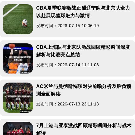
CBA夏季联赛激战正酣辽宁队与北京队全力
以赴展现篮球魅力与激情
发布时间：2026-07-15 10:06:19
CBA上海队与北京队激战回顾精彩瞬间深度
解析与比赛亮点总结
发布时间：2026-07-14 11:11:03
AC米兰与曼彻斯特联对决前瞻分析及胜负预
测全面解读
发布时间：2026-07-13 23:11:13
7月上港与亚泰激战回顾精彩瞬间分析与战术
解读